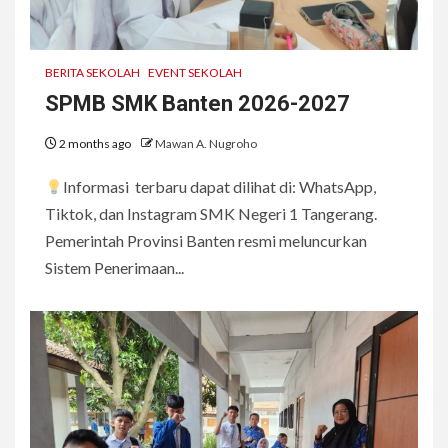
1
SPMB SMK Banten 2026-2027
BERITA SEKOLAH
EVENT SEKOLAH
SPMB SMK Banten 2026-2027
2
2 months ago
Mawan A. Nugroho
Informasi terbaru dapat dilihat di: WhatsApp,
Pengumuman Kelulusan
Tiktok, dan Instagram SMK Negeri 1 Tangerang.
Pemerintah Provinsi Banten resmi meluncurkan
3
Sistem Penerimaan...
SPMB 2025/2026