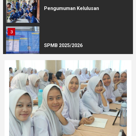
Pengumuman Kelulusan
3
SPMB 2025/2026
4
Untuk Yang Diterima Pada
PPDB 2024/2025
5
PPDB 2024/2025 SMKN 1 & 10
TANGERANG