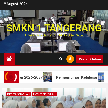
Skip
9 August 2026
to
content
SMKN 1 TANGERANG
Jl. Perintis Kemerdekaan 2, Kompleks Pendidikan Cikokol
Primary
Watch Online
Menu
ten 2026-2027
Pengumuman Kelulusan
SPMB 
3
BERITA SEKOLAH
EVENT SEKOLAH
SPMB 2025/2026