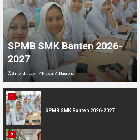
4
Untuk Yang Diterima Pada
PPDB 2024/2025
SPMB SMK Banten 2026-
2027
5
PPDB 2024/2025 SMKN 1 & 10
2 months ago
Mawan A. Nugroho
TANGERANG
1
SPMB SMK Banten 2026-2027
2