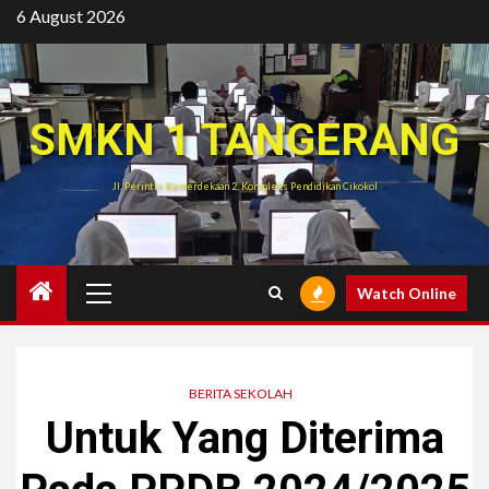
Skip
6 August 2026
to
content
SMKN 1 TANGERANG
Jl. Perintis Kemerdekaan 2, Kompleks Pendidikan Cikokol
Primary
Watch Online
Menu
BERITA SEKOLAH
Untuk Yang Diterima