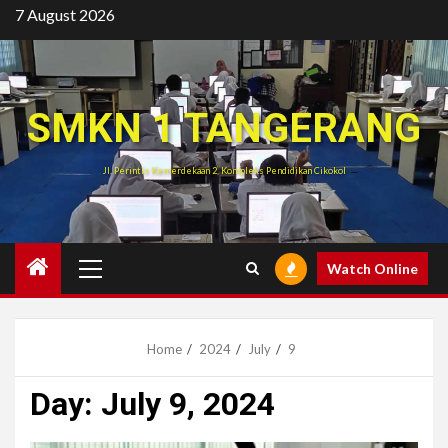
Skip
7 August 2026
to
content
SMKN 1 TANGERANG
Jl. Perintis Kemerdekaan 2, Kompleks Pendidikan Cikokol
Primary
Watch Online
Menu
Home
2024
July
9
Day:
July 9, 2024