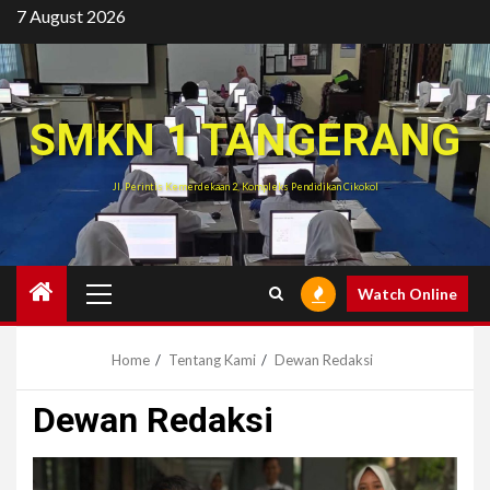
Skip
7 August 2026
to
content
SMKN 1 TANGERANG
Jl. Perintis Kemerdekaan 2, Kompleks Pendidikan Cikokol
Primary
Watch Online
Menu
Home
Tentang Kami
Dewan Redaksi
Dewan Redaksi