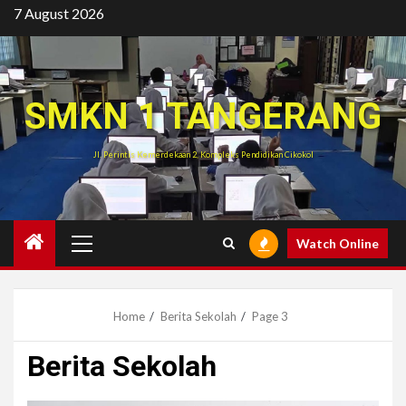
Skip
7 August 2026
to
content
SMKN 1 TANGERANG
Jl. Perintis Kemerdekaan 2, Kompleks Pendidikan Cikokol
Primary
Watch Online
Menu
Home
Berita Sekolah
Page 3
Berita Sekolah