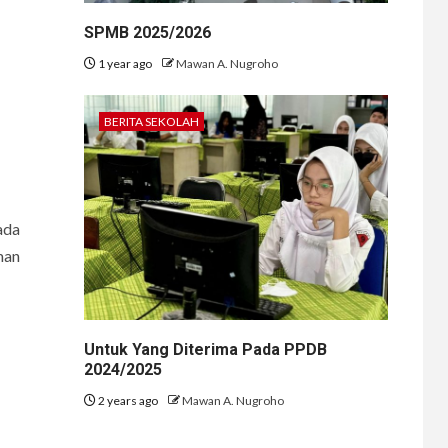
SPMB 2025/2026
1 year ago
Mawan A. Nugroho
BERITA SEKOLAH
ada
man
Untuk Yang Diterima Pada PPDB
2024/2025
2 years ago
Mawan A. Nugroho