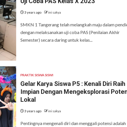
Uji Coba PAS Kelas X 2023
3 years ago
ini sakya
SMKN 1 Tangerang telah melangkah maju dalam pendi
dengan melaksanakan uji coba PAS (Penilaian Akhir
Semester) secara daring untuk kelas...
PRAKTIK SISWA SISWI
Gelar Karya Siswa P5 : Kenali Diri Raih
Impian Dengan Mengeksplorasi Poten
Lokal
3 years ago
ini sakya
Pentingnya mengenali diri dan menggali potensi adalah