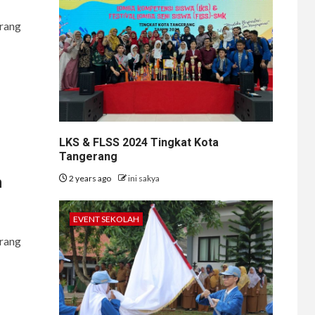
rang
LKS & FLSS 2024 Tingkat Kota
Tangerang
2 years ago
ini sakya
n
EVENT SEKOLAH
rang