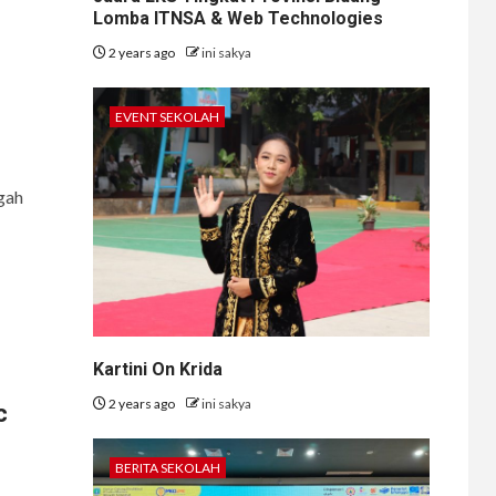
Lomba ITNSA & Web Technologies
2 years ago
ini sakya
EVENT SEKOLAH
gah
Kartini On Krida
2 years ago
ini sakya
c
BERITA SEKOLAH