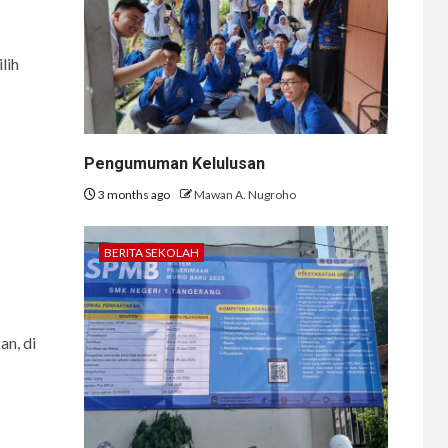
lih
Pengumuman Kelulusan
3 months ago
Mawan A. Nugroho
BERITA SEKOLAH
an, di