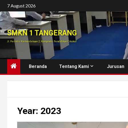
Skip
7 August 2026
to
content
SMKN 1 TANGERANG
Jl. Perintis Kemerdekaan 2, Kompleks Pendidikan Cikokol
Beranda
Tentang Kami
Jurusan
Year:
2023