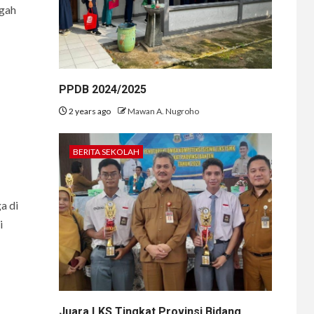
ngah
PPDB 2024/2025
2 years ago
Mawan A. Nugroho
BERITA SEKOLAH
a di
i
Juara LKS Tingkat Provinsi Bidang