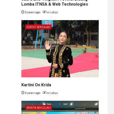
Lomba ITNSA & Web Technologies
2 years ago
ini sakya
EVENT SEKOLAH
Kartini On Krida
2 years ago
ini sakya
BERITA SEKOLAH