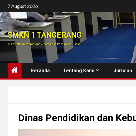
Skip
7 August 2026
to
content
SMKN 1 TANGERANG
Jl. Perintis Kemerdekaan 2, Kompleks Pendidikan Cikokol
Beranda
Tentang Kami
Jurusan
Dinas Pendidikan dan Keb