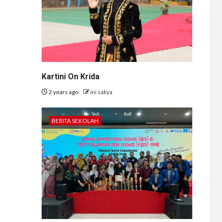
Kartini On Krida
2 years ago
ini sakya
BERITA SEKOLAH