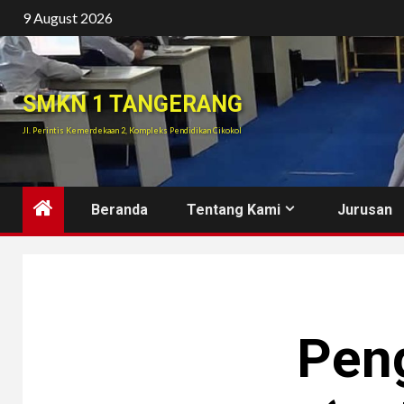
Skip
9 August 2026
to
content
SMKN 1 TANGERANG
Jl. Perintis Kemerdekaan 2, Kompleks Pendidikan Cikokol
Beranda
Tentang Kami
Jurusan
Pen