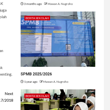
BK
3 months ago
Mawan A. Nugroho
juga
olah
BERITA SEKOLAH
an
ak
SPMB 2025/2026
enting.
1 year ago
Mawan A. Nugroho
Next
BERITA SEKOLAH
017/2018