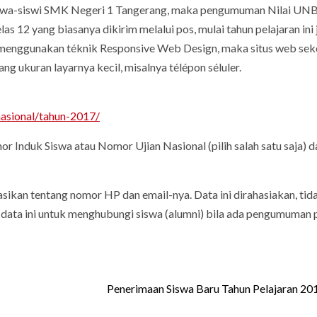
iswa-siswi SMK Negeri 1 Tangerang, maka pengumuman Nilai UN
s 12 yang biasanya dikirim melalui pos, mulai tahun pelajaran ini 
h menggunakan téknik Responsive Web Design, maka situs web sek
 ukuran layarnya kecil, misalnya télépon séluler.
nasional/tahun-2017/
r Induk Siswa atau Nomor Ujian Nasional (pilih salah satu saja) d
ikan tentang nomor HP dan email-nya. Data ini dirahasiakan, tid
data ini untuk menghubungi siswa (alumni) bila ada pengumuman p
Penerimaan Siswa Baru Tahun Pelajaran 2