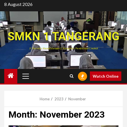
Skip
8 August 2026
to
content
SMKN 1 TANGERANG
Jl. Perintis Kemerdekaan 2, Kompleks Pendidikan Cikokol
Primary
Watch Online
Menu
Home
2023
November
Month:
November 2023