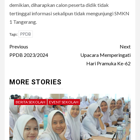
demikian, diharapkan calon peserta didik tidak
tertinggal informasi sekalipun tidak mengunjungi SMKN
1 Tangerang.
PPDB
Tags:
Post
Previous
Next
navigation
PPDB 2023/2024
Upacara Memperingati
Hari Pramuka Ke-62
MORE STORIES
BERITA SEKOLAH
EVENT SEKOLAH