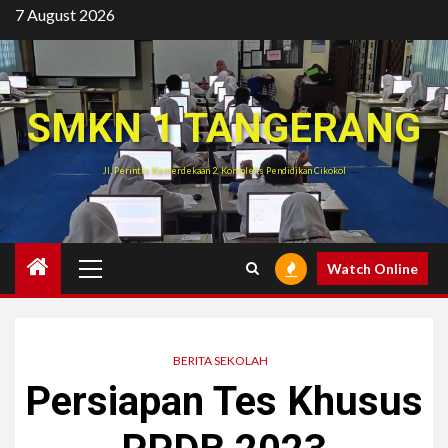
Skip
7 August 2026
to
content
SMKN 1 TANGERANG
Jl. Perintis Kemerdekaan 2, Kompleks Pendidikan Cikokol
Primary
Watch Online
Menu
BERITA SEKOLAH
Persiapan Tes Khusus