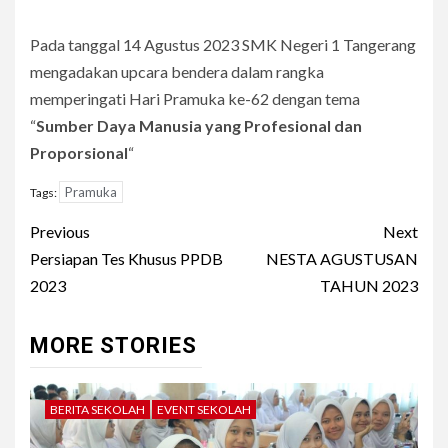
Pada tanggal 14 Agustus 2023 SMK Negeri 1 Tangerang
mengadakan upcara bendera dalam rangka
memperingati Hari Pramuka ke-62 dengan tema
“
Sumber Daya Manusia yang Profesional dan
Proporsional
“
Pramuka
Tags:
Post
Previous
Next
navigation
Persiapan Tes Khusus PPDB
NESTA AGUSTUSAN
2023
TAHUN 2023
MORE STORIES
BERITA SEKOLAH
EVENT SEKOLAH